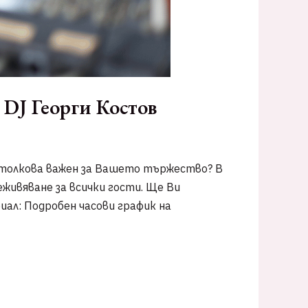
 DJ Георги Костов
 толкова важен за Вашето тържество? В
живяване за всички гости. Ще Ви
иал: Подробен часови график на