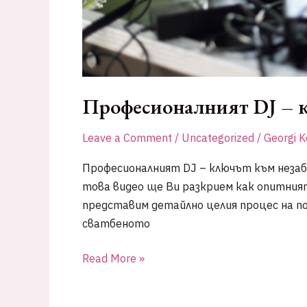
Професионалният DJ – кл
Leave a Comment
/
Uncategorized
/
Georgi K
Професионалният DJ – ключът към неза
това видео ще Ви разкрием как опитния
представим детайлно целия процес на по
сватбеното
Професионалният
Read More »
DJ
–