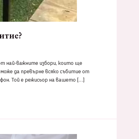
итие?
от най-важните избори, които ще
щ може да превърне всяко събитие от
фон. Той е режисьор на вашето […]