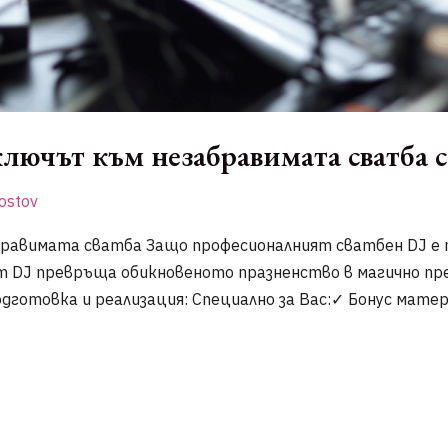
ючът към незабравимата сватба с
ostov
бравимата сватба Защо професионалният сватбен DJ е
т DJ превръща обикновеното празненство в магично пре
дготовка и реализация: Специално за Вас:✓ Бонус матер