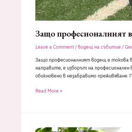
Защо професионалният в
Leave a Comment
/
водещ на събитие
/
Geo
Защо професионалният водещ е токова в
направите, е изборът на професионален в
обикновено в незабравимо преживяване. 
Защо
Read More »
професионалният
водещ
е
ключът
към