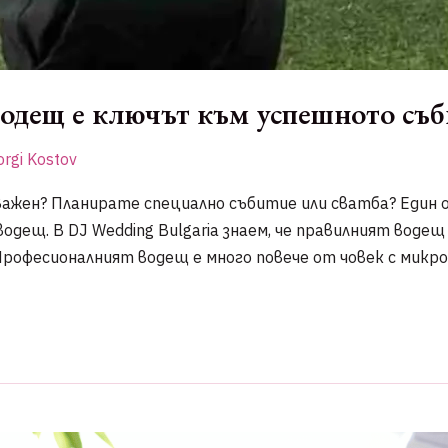
одещ е ключът към успешното съб
rgi Kostov
ажен? Планирате специално събитие или сватба? Един 
одещ. В DJ Wedding Bulgaria знаем, че правилният воде
Професионалният водещ е много повече от човек с микро