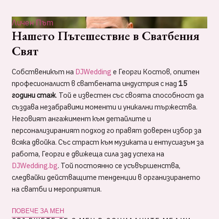
Личен Път
Нашето Пътешествие в Сватбения
Свят
Собственикът на
DJWedding
е Георги Костов, опитен
професионалист в сватбената индустрия с над
15
години стаж
. Той е известен със своята способност да
създава незабравими моменти и уникални тържества.
Неговият ангажимент към детайлите и
персонализираният подход го правят доверен избор за
всяка двойка. Със страст към музиката и ентусиазъм за
работа, Георги е движеща сила зад успеха на
DJWedding.bg
. Той постоянно се усъвършенства,
следвайки действащите тенденции в организирането
на сватби и мероприятия.
ПОВЕЧЕ ЗА МЕН