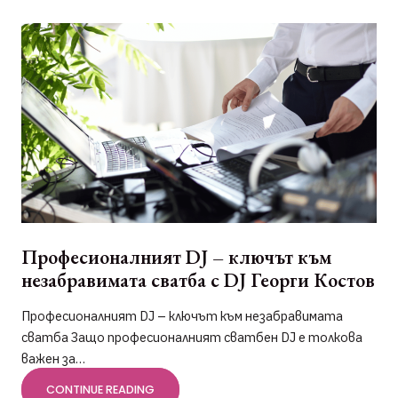
Професионалният DJ – ключът към
незабравимата сватба с DJ Георги Костов
Професионалният DJ – ключът към незабравимата
сватба Защо професионалният сватбен DJ е толкова
важен за…
CONTINUE READING