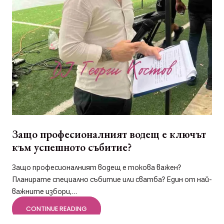
Защо професионалният водещ е ключът
към успешното събитие?
Защо професионалният водещ е токова важен?
Планирате специално събитие или сватба? Един от най-
важните избори,…
CONTINUE READING