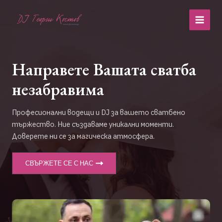
Skip
to
MAI
content
MEN
Направете Вашата сватба
незабравима
Професионални водещи и DJ за вашето сватбено
тържество. Ние създаваме уникални моменти.
Доверете ни се за магическа атмосфера.
СВЪРЖЕТЕ СЕ С НАС